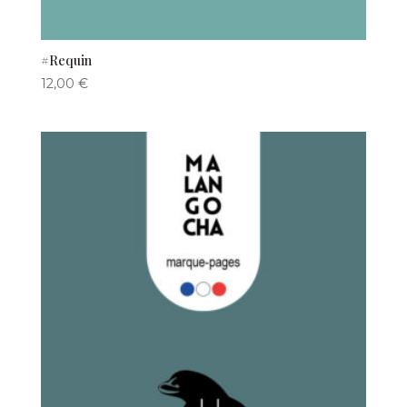
#Requin
12,00
€