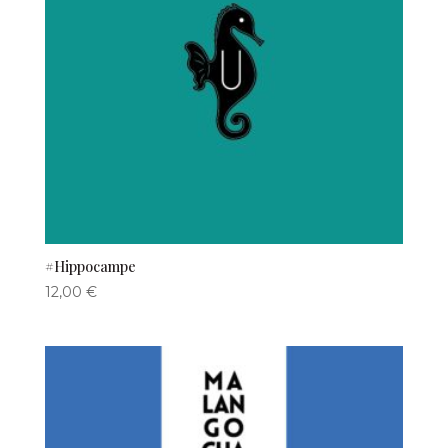
#Hippocampe
12,00
€