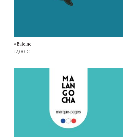
#Baleine
12,00
€