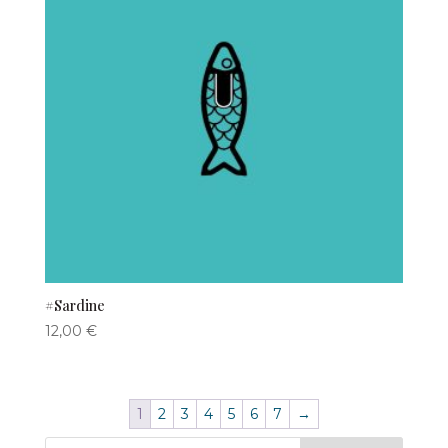
#Sardine
12,00
€
1
2
3
4
5
6
7
→