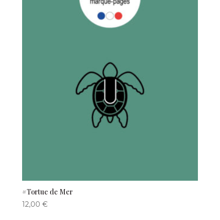
#Tortue de Mer
12,00
€