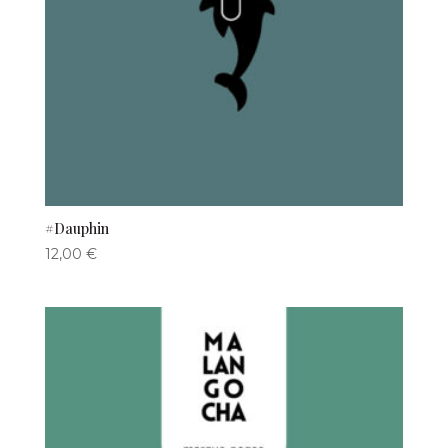
#Dauphin
12,00
€