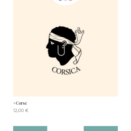
#Corse
12,00
€